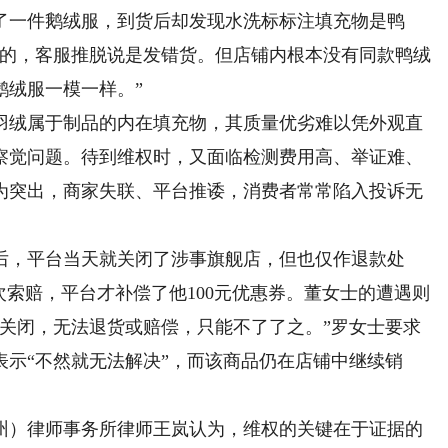
了一件鹅绒服，到货后却发现水洗标标注填充物是鸭
买的，客服推脱说是发错货。但店铺内根本没有同款鸭绒
鹅绒服一模一样。”
绒属于制品的内在填充物，其质量优劣难以凭外观直
察觉问题。待到维权时，又面临检测费用高、举证难、
为突出，商家失联、平台推诿，消费者常常陷入投诉无
，平台当天就关闭了涉事旗舰店，但也仅作退款处
次索赔，平台才补偿了他100元优惠券。董女士的遭遇则
已关闭，无法退货或赔偿，只能不了了之。”罗女士要求
表示“不然就无法解决”，而该商品仍在店铺中继续销
）律师事务所律师王岚认为，维权的关键在于证据的