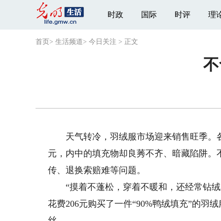
时政
国际
时评
理
首页
>
生活频道
>
今日关注
>
正文
不
天气转冷，羽绒服市场迎来销售旺季。各
元，内中的填充物却良莠不齐、暗藏陷阱。
传、退换索赔难等问题。
“摸着不蓬松，穿着不暖和，还经常钻绒跑
花费206元购买了一件“90%鸭绒填充”的
丝。