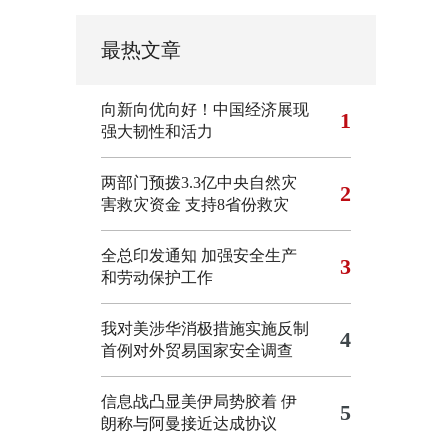
最热文章
向新向优向好！中国经济展现
1
强大韧性和活力
两部门预拨3.3亿中央自然灾
2
害救灾资金 支持8省份救灾
全总印发通知 加强安全生产
3
和劳动保护工作
我对美涉华消极措施实施反制
4
首例对外贸易国家安全调查
信息战凸显美伊局势胶着
伊
5
朗称与阿曼接近达成协议