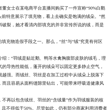
女士在某电商平台直播间购买了一件宣称“90%白鹅
头前特意展示了填充物，看上去确实是饱满的绒朵。”然
料破裂，她才看清内部填充的并非宣传所说的绒，而是
充物造假手段之一。那么，“丝”与“绒”究竟有何区
绍：“羽绒是贴近鹅、鸭等水禽胸腹部皮肤的绒毛，理
气的导热性能低，蓬开的绒朵可以固定更多静止空气，
就越强。而绒丝、羽丝是在加工过程中从绒朵上脱落下
，而且容易从面料缝隙里钻出，可能带来呼吸道健康风
，不再以包含绒丝、羽丝的“含绒量”作为羽绒服装的核
，且不得低于50%。尽管如此，仍有部分商家利用消费者