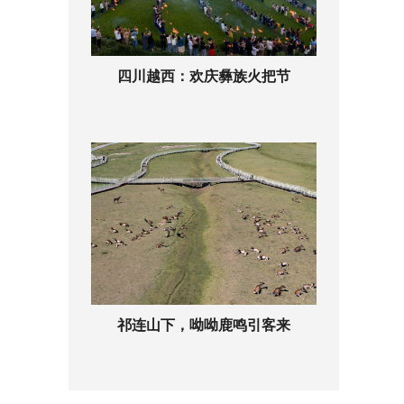
四川越西：欢庆彝族火把节
祁连山下，呦呦鹿鸣引客来