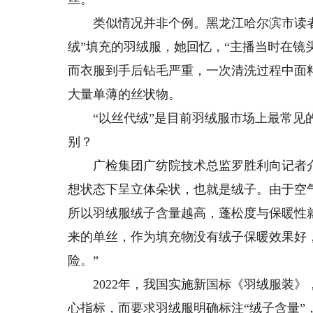
类似情况并非个例。黑龙江哈尔滨市读者董
绒”填充的羽绒服，她回忆，“主播当时在镜
而衣服到手后钻毛严重，一次清洗过程中面
大量单薄的丝状物。
“以丝代绒”是目前羽绒服市场上最常见的填
别？
广检集团广纺院技术总监罗胜利向记者介
想状态下呈立体朵状，也就是绒子。由于空
所以羽绒服绒子含量越高，蓬松度与保暖性
来的单丝，作为填充物没有绒子保暖效果好
险。”
2022年，我国实施新国标《羽绒服装》
心指标，而要求羽绒服明确标注“绒子含量”