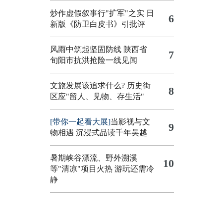
炒作虚假叙事行"扩军"之实
日
6
新版《防卫白皮书》引批评
风雨中筑起坚固防线 陕西省
7
旬阳市抗洪抢险一线见闻
文旅发展该追求什么?
历史街
8
区应"留人、见物、存生活"
[带你一起看大展]
当影视与文
9
物相遇 沉浸式品读千年吴越
暑期峡谷漂流、野外溯溪
10
等"清凉"项目火热 游玩还需冷
静