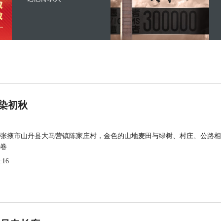
染初秋
张掖市山丹县大马营镇陈家庄村，金色的山地麦田与绿树、村庄、公路相
卷
:16