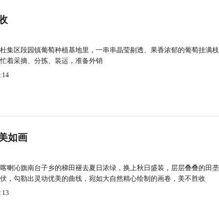
收
杜集区段园镇葡萄种植基地里，一串串晶莹剔透、果香浓郁的葡萄挂满枝
忙着采摘、分拣、装运，准备外销
:14
美如画
喀喇沁旗南台子乡的梯田褪去夏日浓绿，换上秋日盛装，层层叠叠的田垄
伏，勾勒出灵动优美的曲线，宛如大自然精心绘制的画卷，美不胜收
:13