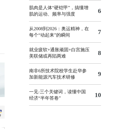
肌肉是人体“硬铠甲”，搞懂增
6
肌的运动、频率与强度
从2008到2026：奥运精神，在
7
每个“动起来”的瞬间
就业疲软+通胀顽固+白宫施压
8
美联储或再陷两难
南非6所技术院校学生赴华参
9
加新能源汽车技术研修
一见·三个关键词，读懂中国
10
经济“半年答卷”