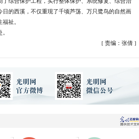
启动了综合保护工程，实行整体保护、系统修复、综合治
今日的西溪，不仅重现了千顷芦荡、万只鹭鸟的自然画
生福祉。
赴。
[
责编：张倩
]