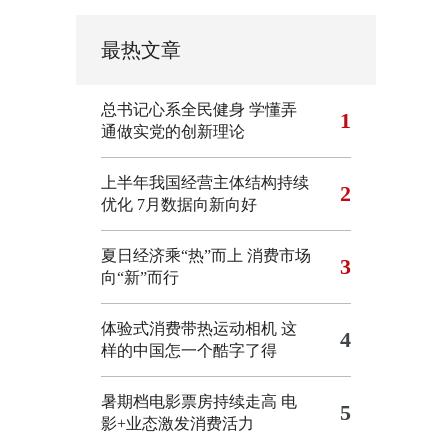
最热文章
总书记心系全民健身
学懂弄
1
通做实党的创新理论
上半年我国经营主体结构持续
2
优化
7月数据向新向好
夏日经济乘“热”而上 消费市场
3
向“新”而行
体验式消费带热运动相机
这
4
样的中国怎一个酷字了得
暑期档电影票房持续走高 电
5
影+业态激发消费活力