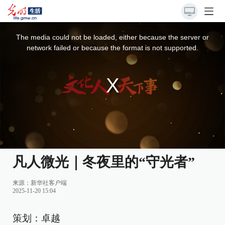
This
is
a
The media could not be loaded, either because the server or
modal
window.
network failed or because the format is not supported.
凡人微光｜冬夜里的“守光者”
来源：
新华社客户端
2025-11-20 15:04
策划：卓越