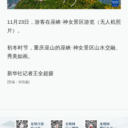
1
11月23日，游客在巫峡·神女景区游览（无人机照
片
片）。
初
初冬时节，重庆巫山的巫峡·神女景区山水交融、
秀
秀美如画。
新
新华社记者王全超摄
[责
[责编：张悦鑫]