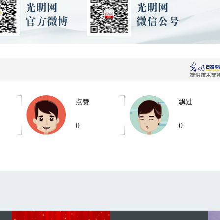
点赞
飘过
0
0