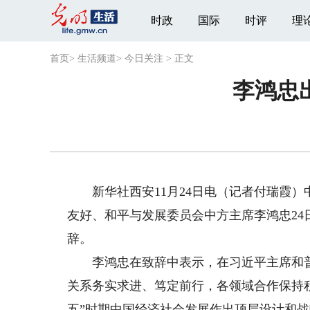
时政
国际
时评
理
首页
>
生活频道
>
今日关注
>
正文
李鸿忠
新华社西安11月24日电（记者付瑞霞）
友好、和平与发展委员会中方主席李鸿忠2
辞。
李鸿忠在致辞中表示，在习近平主席和普
关系务实求进、笃定前行，各领域合作保持
五”时期中国经济社会发展作出顶层设计和