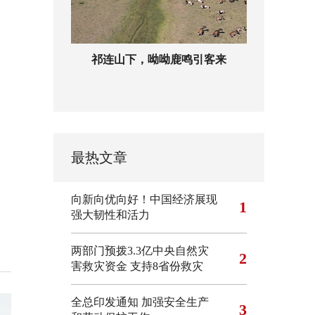
祁连山下，呦呦鹿鸣引客来
最热文章
向新向优向好！中国经济展现
1
强大韧性和活力
两部门预拨3.3亿中央自然灾
2
害救灾资金 支持8省份救灾
全总印发通知 加强安全生产
3