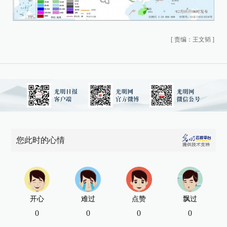
[
责编：王文韬
]
您此时的心情
开心
难过
点赞
飘过
0
0
0
0