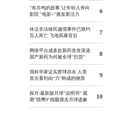
"有共鸣的故事"让年轻人奔向
6
影院
"电影+"激发新活力
休达非法移民越境事件已致约
7
百人死亡
飞地风暴背后
网络平台成多款新药首发渠道
8
国产新药为何被全球"扫货"
我科学家证实胶球存在 人类
9
首次看到由“力”构成的物质
探月:最新版月球"说明书"
观
10
测"猎鹰9"残骸撞击月球迹象