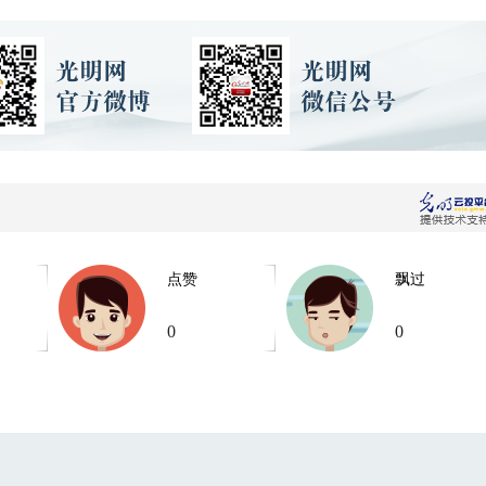
点赞
飘过
0
0