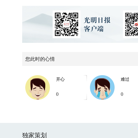
您此时的心情
开心
难过
0
0
独家策划