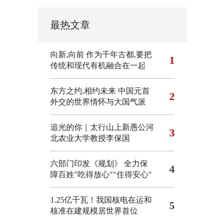
最热文章
向新,向前
作为千年古都,要把
1
传统和现代有机融合在一起
东方之约,相约未来 中国元首
2
外交的世界情怀与大国气派
追光的你｜太行山上新愚公河
3
北农业大学教授李保国
六部门印发《规划》 全力保
4
障百姓"吃得放心""住得安心"
1.25亿千瓦！我国核电在运和
5
核准在建规模居世界首位