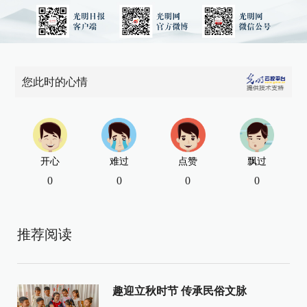
您此时的心情
开心
难过
点赞
飘过
0
0
0
0
推荐阅读
趣迎立秋时节 传承民俗文脉