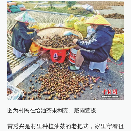
图为村民在给油茶果剥壳。戴雨萱摄
雷秀兴是村里种植油茶的老把式，家里守着祖