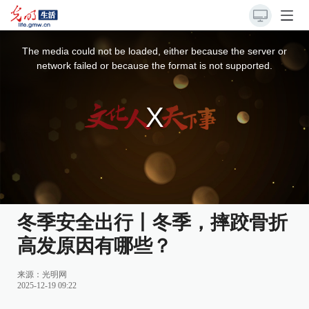
This
is
a
The media could not be loaded, either because the server or
modal
window.
network failed or because the format is not supported.
冬季安全出行丨冬季，摔跤骨折
高发原因有哪些？
来源：
光明网
2025-12-19 09:22