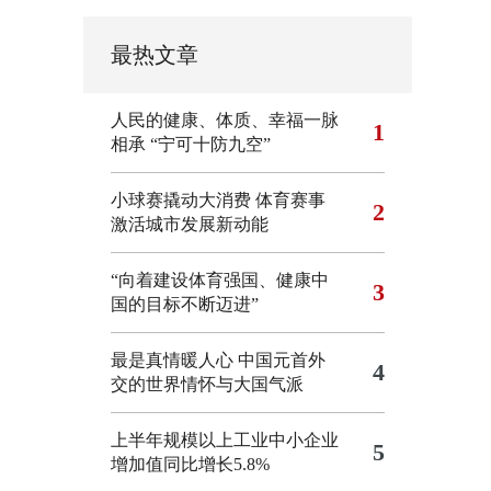
最热文章
人民的健康、体质、幸福一脉
1
相承
“宁可十防九空”
小球赛撬动大消费 体育赛事
2
激活城市发展新动能
“向着建设体育强国、健康中
3
国的目标不断迈进”
最是真情暖人心 中国元首外
4
交的世界情怀与大国气派
上半年规模以上工业中小企业
5
增加值同比增长5.8%