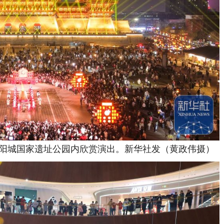
阳城国家遗址公园内欣赏演出。新华社发（黄政伟摄）