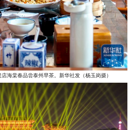
老店海棠春品尝泰州早茶。新华社发（杨玉岗摄）