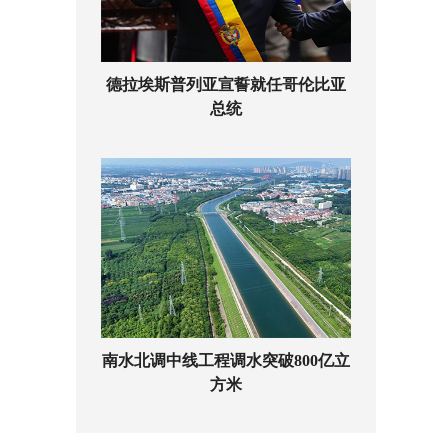
德拉埃斯普列亚宣誓就任哥伦比亚
总统
南水北调中线工程调水突破800亿立
方米