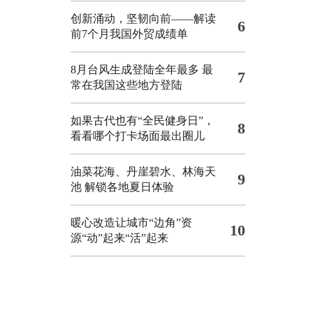
创新涌动，坚韧向前——解读
6
前7个月我国外贸成绩单
8月台风生成登陆全年最多 最
7
常在我国这些地方登陆
如果古代也有“全民健身日”，
8
看看哪个打卡场面最出圈儿
油菜花海、丹崖碧水、林海天
9
池 解锁各地夏日体验
暖心改造让城市“边角”资
10
源“动”起来“活”起来