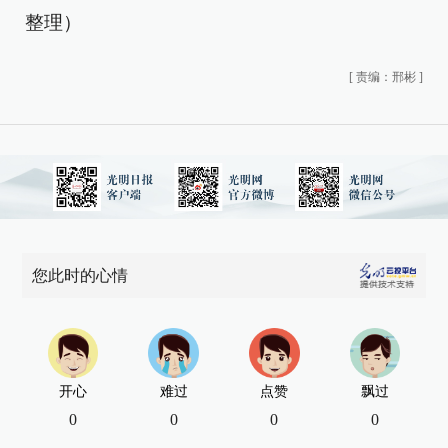
整理）
[
责编：邢彬
]
您此时的心情
开心
难过
点赞
飘过
0
0
0
0