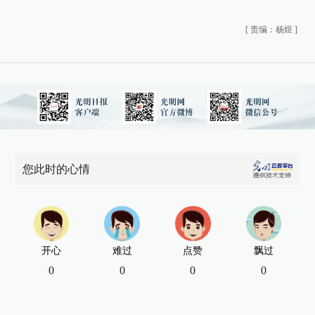
[
责编：杨煜
]
您此时的心情
开心
难过
点赞
飘过
0
0
0
0