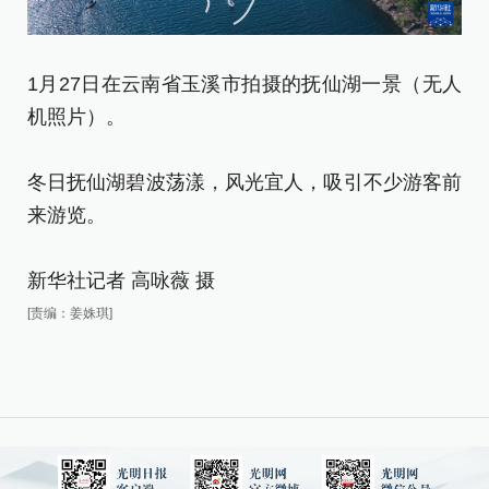
1月27日在云南省玉溪市拍摄的抚仙湖一景（无人
1
机照片）。
（
冬日抚仙湖碧波荡漾，风光宜人，吸引不少游客前
冬
来游览。
来
新华社记者 高咏薇 摄
新
[责编：姜姝琪]
[责