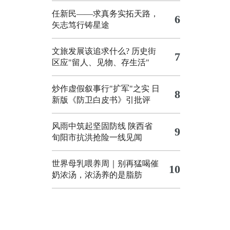
任新民——求真务实拓天路，
6
矢志笃行铸星途
文旅发展该追求什么?
历史街
7
区应"留人、见物、存生活"
炒作虚假叙事行"扩军"之实
日
8
新版《防卫白皮书》引批评
风雨中筑起坚固防线 陕西省
9
旬阳市抗洪抢险一线见闻
世界母乳喂养周｜别再猛喝催
10
奶浓汤，浓汤养的是脂肪