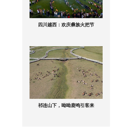
四川越西：欢庆彝族火把节
祁连山下，呦呦鹿鸣引客来