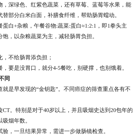
，深绿色、红紫色蔬菜，还有草莓、蓝莓等水果，能
代替部分白米白面，补膳食纤维，帮助肠胃蠕动。
杂粮，午餐谷物:蔬菜:蛋白≈1:2:1，即1拳头主
分饱，以杂粮蔬菜为主，减轻肠胃负担。
，不给肠胃添负担；
要是没胃口，就分4-5餐吃，别硬撑，也别饿着。
不同
是早发现的“金钥匙”。不同癌症的筛查重点各有不
T。特别是对于40岁以上，并且吸烟史达到20包年的
以吸烟年数。
试验，一旦结果异常，需进一步做肠镜检查。