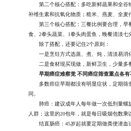
第二个核心搭配：多吃新鲜蔬果和全谷物
补维生素和抗氧化物质；糙米、燕麦、全麦
第三个核心搭配：三餐比例要合理，早餐蛋白+
食、2拳头蔬菜、1拳头肉蛋鱼，晚餐清淡七
除了搭配，还要记住2个原则：
一是烹饪方式选蒸、煮、炖，清淡易消化
二是食材现买现做，新鲜卫生，少量多餐，
早期癌症难察觉 不同癌症筛查重点各有
多数癌症早期都没有明显症状，定期筛查就
同。
肺癌：建议成年人每年做一次低剂量螺旋C
人群；这里的20包年，就是每日吸烟包数乘
结直肠癌：45岁起就要定期做粪便潜血