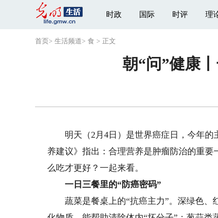
时政
国际
时评
理
首页
>
生活频道
>
食
>
正文
朝“问”健康
明天（2月4日）是世界癌症日，今年的主
养建议》指出：合理营养是肿瘤防治的重要
么吃才更好？一起来看。
一日三餐里的“防癌密码”
蔬菜是餐桌上的“抗癌主力”。深绿色、红
化物质，能帮助清除体内“坏分子”；葱蒜