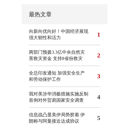
最热文章
向新向优向好！中国经济展现
1
强大韧性和活力
两部门预拨3.3亿中央自然灾
2
害救灾资金 支持8省份救灾
全总印发通知 加强安全生产
3
和劳动保护工作
我对美涉华消极措施实施反制
4
首例对外贸易国家安全调查
信息战凸显美伊局势胶着
伊
5
朗称与阿曼接近达成协议