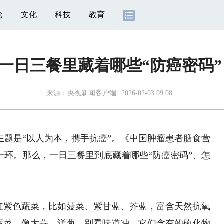
论
文化
科技
教育
丨一日三餐里藏着哪些“防癌密码”
来源：
央视新闻客户端
2026-02-03 09:08
题是“以人为本，携手抗癌”。《中国肿瘤患者膳食营
一环。那么，一日三餐里到底藏着哪些“防癌密码”、怎
紫色蔬菜，比如菠菜、紫甘蓝、芥蓝，富含天然抗氧
类蔬菜，像大蒜、洋葱，别看味道冲，它们含有的硫化物