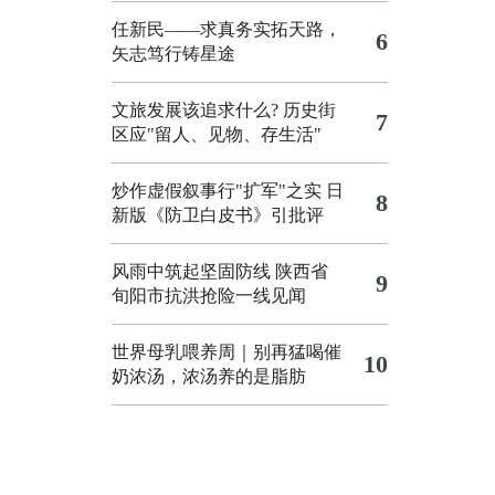
任新民——求真务实拓天路，
6
矢志笃行铸星途
文旅发展该追求什么?
历史街
7
区应"留人、见物、存生活"
炒作虚假叙事行"扩军"之实
日
8
新版《防卫白皮书》引批评
风雨中筑起坚固防线 陕西省
9
旬阳市抗洪抢险一线见闻
世界母乳喂养周｜别再猛喝催
10
奶浓汤，浓汤养的是脂肪