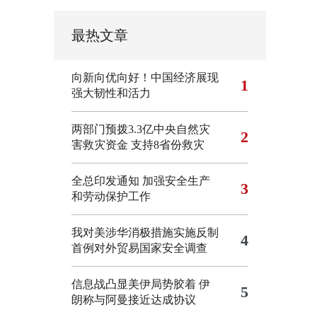
最热文章
向新向优向好！中国经济展现
1
强大韧性和活力
两部门预拨3.3亿中央自然灾
2
害救灾资金 支持8省份救灾
全总印发通知 加强安全生产
3
和劳动保护工作
我对美涉华消极措施实施反制
4
首例对外贸易国家安全调查
信息战凸显美伊局势胶着
伊
5
朗称与阿曼接近达成协议