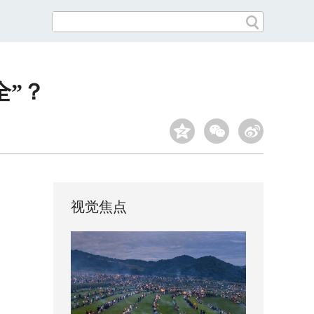
全”？
视觉焦点