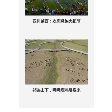
四川越西：欢庆彝族火把节
祁连山下，呦呦鹿鸣引客来