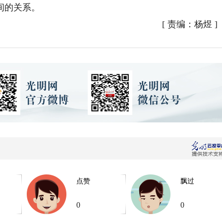
间的关系。
[
责编：杨煜
]
点赞
飘过
0
0