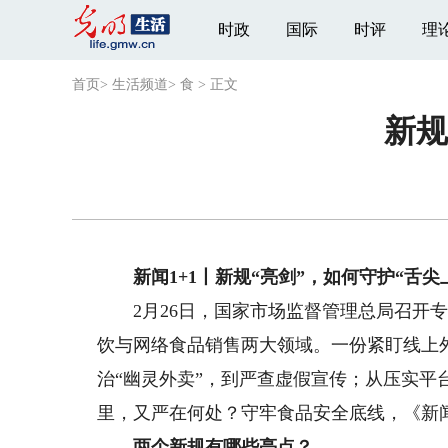
时政
国际
时评
理
首页
>
生活频道
>
食
>
正文
新规
新闻1+1丨新规“亮剑”，如何守护“舌尖
2月26日，国家市场监督管理总局召开专
饮与网络食品销售两大领域。一份紧盯线上
治“幽灵外卖”，到严查虚假宣传；从压实
里，又严在何处？守牢食品安全底线，《新闻1
两个新规有哪些亮点？