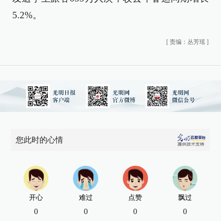
5.2%。
[
责编：丛芳瑶
]
您此时的心情
开心
难过
点赞
飘过
0
0
0
0