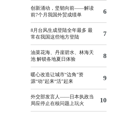
创新涌动，坚韧向前——解读
6
前7个月我国外贸成绩单
8月台风生成登陆全年最多 最
7
常在我国这些地方登陆
油菜花海、丹崖碧水、林海天
8
池 解锁各地夏日体验
暖心改造让城市“边角”资
9
源“动”起来“活”起来
外交部发言人——日本执政当
10
局应停止在核问题上玩火