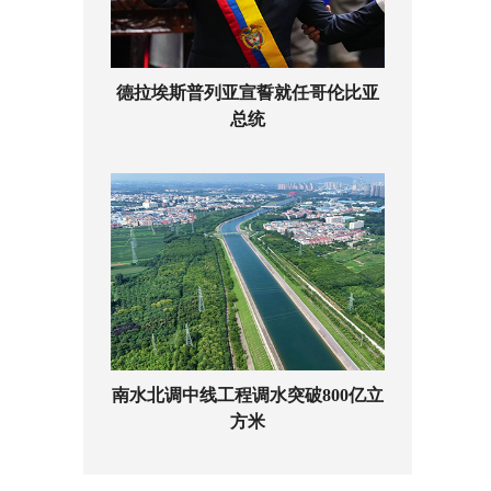
德拉埃斯普列亚宣誓就任哥伦比亚
总统
南水北调中线工程调水突破800亿立
方米