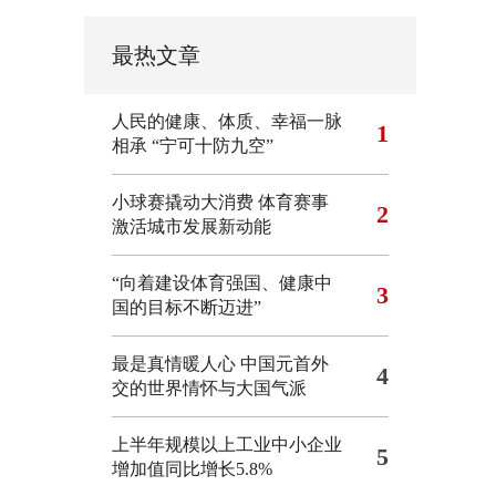
最热文章
人民的健康、体质、幸福一脉
1
相承
“宁可十防九空”
小球赛撬动大消费 体育赛事
2
激活城市发展新动能
“向着建设体育强国、健康中
3
国的目标不断迈进”
最是真情暖人心 中国元首外
4
交的世界情怀与大国气派
上半年规模以上工业中小企业
5
增加值同比增长5.8%