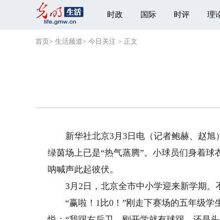
时政
国际
时评
理
首页
>
生活频道
>
今日关注
>
正文
新华社北京3月3日电（记者鲍赫、赵旭）
绿茵场上已是“热气蒸腾”。小球员们身着
呐喊声此起彼伏。
3月2日，北京全市中小学迎来新学期。不
“赢啦！1比0！”刚走下赛场的五年级学
悦：“我踢右后卫，刚开学就有球踢，还是