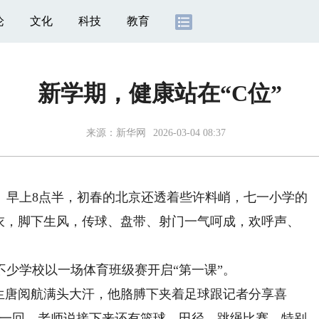
论
文化
科技
教育
新学期，健康站在“C位”
来源：
新华网
2026-03-04 08:37
早上8点半，初春的北京还透着些许料峭，七一小学的
球衣，脚下生风，传球、盘带、射门一气呵成，欢呼声、
少学校以一场体育班级赛开启“第一课”。
生唐阅航满头大汗，他胳膊下夹着足球跟记者分享喜
头一回。老师说接下来还有篮球、田径、跳绳比赛，特别