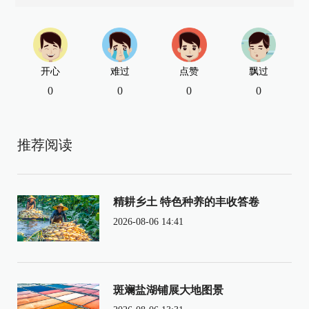
开心
难过
点赞
飘过
0
0
0
0
推荐阅读
精耕乡土 特色种养的丰收答卷
2026-08-06 14:41
斑斓盐湖铺展大地图景