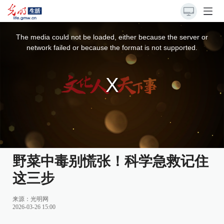
This
is
a
The media could not be loaded, either because the server or
modal
window.
network failed or because the format is not supported.
野菜中毒别慌张！科学急救记住
这三步
来源：光明网
2026-03-26 15:00