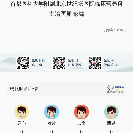
首都医科大学附属北京世纪坛医院临床营养科
主治医师 彭璐
[
责编：张璋
]
您此时的心情
开心
难过
点赞
飘过
0
0
0
0