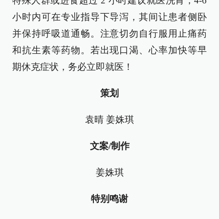
特殊人群或进食超过 2 小时建议就医洗胃，4-6
小时内可在专业指导下导泻，其间让患者侧卧
并保持呼吸道通畅。注意切勿自行服用止痛药
和抗生素等药物。若出现口渴、心率加快等早
期休克症状，务必立即就医！
策划
袁晴 姜姝琪
文案/制作
姜姝琪
特别鸣谢