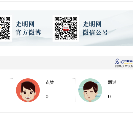
点赞
飘过
0
0