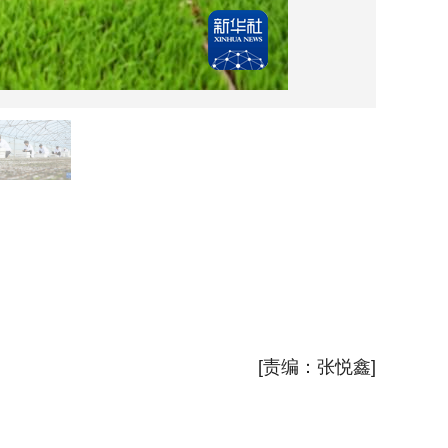
3月2
春日沃
新华社
[责编：张悦鑫]