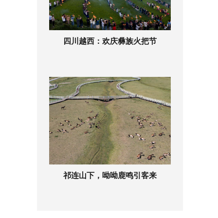
四川越西：欢庆彝族火把节
祁连山下，呦呦鹿鸣引客来