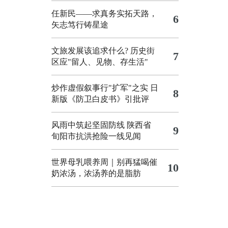
任新民——求真务实拓天路，
6
矢志笃行铸星途
文旅发展该追求什么?
历史街
7
区应"留人、见物、存生活"
炒作虚假叙事行"扩军"之实
日
8
新版《防卫白皮书》引批评
风雨中筑起坚固防线 陕西省
9
旬阳市抗洪抢险一线见闻
世界母乳喂养周｜别再猛喝催
10
奶浓汤，浓汤养的是脂肪