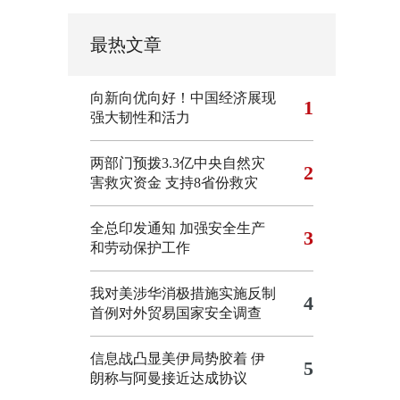
最热文章
向新向优向好！中国经济展现
1
强大韧性和活力
两部门预拨3.3亿中央自然灾
2
害救灾资金 支持8省份救灾
全总印发通知 加强安全生产
3
和劳动保护工作
我对美涉华消极措施实施反制
4
首例对外贸易国家安全调查
信息战凸显美伊局势胶着
伊
5
朗称与阿曼接近达成协议