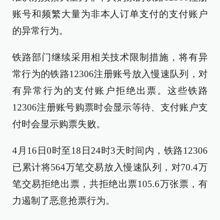
账号和频繁大量为非本人订单支付的支付账户
的异常行为。
铁路部门继续采用相关技术限制措施，将有异
常行为的铁路12306注册账号放入慢速队列，对
有异常行为的支付账户拒绝出票。这些铁路
12306注册账号购票时会显示等待、支付账户支
付时会显示购票失败。
4月16日0时至18日24时3天时间内，铁路12306
已累计将564万笔交易放入慢速队列，对70.4万
笔交易拒绝出票，共拒绝出票105.6万张票，有
力遏制了恶意抢票行为。