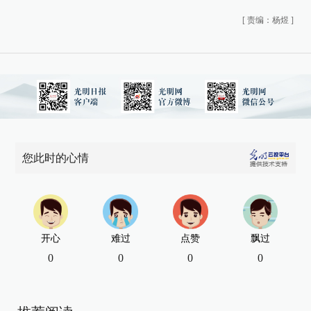
[
责编：杨煜
]
您此时的心情
开心
难过
点赞
飘过
0
0
0
0