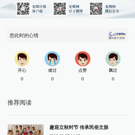
您此时的心情
开心
难过
点赞
飘过
0
0
0
0
推荐阅读
趣迎立秋时节 传承民俗文脉