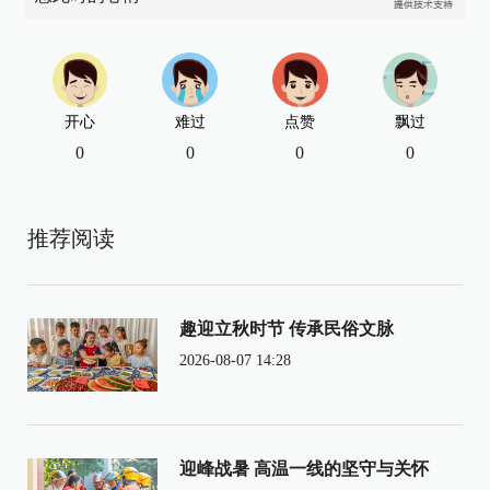
开心
难过
点赞
飘过
0
0
0
0
推荐阅读
趣迎立秋时节 传承民俗文脉
2026-08-07 14:28
迎峰战暑 高温一线的坚守与关怀