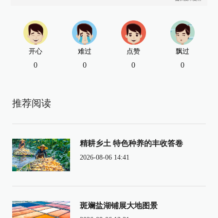
开心
难过
点赞
飘过
0
0
0
0
推荐阅读
精耕乡土 特色种养的丰收答卷
2026-08-06 14:41
斑斓盐湖铺展大地图景