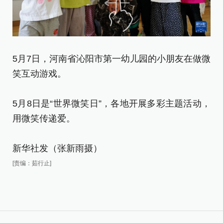
5月7日，河南省沁阳市第一幼儿园的小朋友在做微
5
笑互动游戏。
的
5月8日是“世界微笑日”，各地开展多彩主题活动，
5
用微笑传递爱。
用
新华社发（张新雨摄）
新
[责编：茹行止]
[责