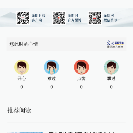
您此时的心情
开心
难过
点赞
飘过
0
0
0
0
推荐阅读