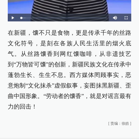
在新疆，馕不只是食物，更是传承千年的丝路
文化符号，是刻在各族人民生活里的烟火底
气。从丝路馕香到网红馕咖啡，从非遗技艺
到“万物皆可馕”的创新，新疆民族文化在传承中
蓬勃生长、生生不息。西方媒体罔顾事实，恶
意炮制“文化抹杀”虚假叙事，妄图抹黑新疆、歪
曲中国形象。“劳动者的馕香”，就是对谣言最有
力的回击！
[
责编：徐皓
]