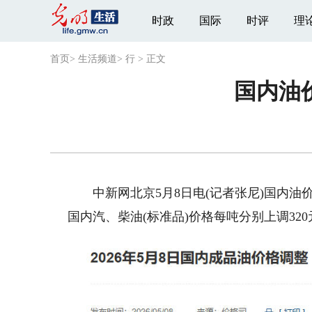
时政
国际
时评
理
首页
>
生活频道
>
行
>
正文
国内油价
中新网北京5月8日电(记者张尼)国内油价
国内汽、柴油(标准品)价格每吨分别上调320