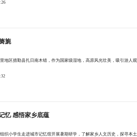
:26
旖旎
里地区措勤县扎日南木错，作为国家级湿地，高原风光壮美，吸引游人观
:32
记忆 感悟家乡底蕴
组织小学生走进城市记忆馆开展暑期研学，了解家乡人文历史，探寻本土