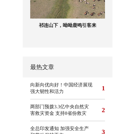
祁连山下，呦呦鹿鸣引客来
最热文章
向新向优向好！中国经济展现
1
强大韧性和活力
两部门预拨3.3亿中央自然灾
2
害救灾资金 支持8省份救灾
全总印发通知 加强安全生产
3