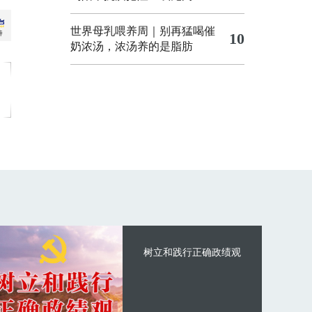
世界母乳喂养周｜别再猛喝催
10
奶浓汤，浓汤养的是脂肪
树立和践行正确政绩观