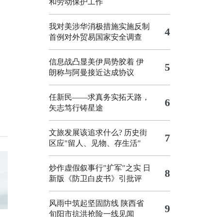
和劳动保护工作
我对美涉华消极措施实施反制
4
首例对外贸易国家安全调查
信息战凸显美伊局势胶着
伊
5
朗称与阿曼接近达成协议
任新民——求真务实拓天路，
6
矢志笃行铸星途
文旅发展该追求什么?
历史街
7
区应"留人、见物、存生活"
炒作虚假叙事行"扩军"之实
日
8
新版《防卫白皮书》引批评
风雨中筑起坚固防线 陕西省
9
旬阳市抗洪抢险一线见闻