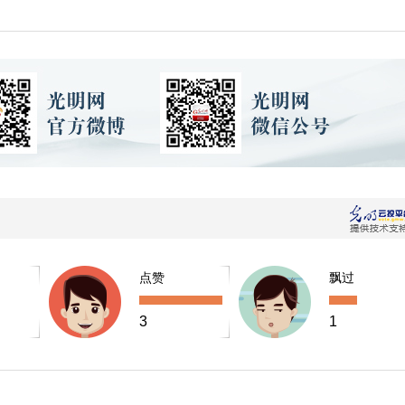
点赞
飘过
3
1