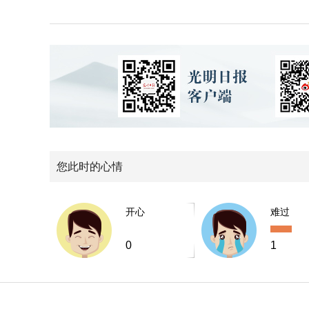
您此时的心情
开心
难过
0
1