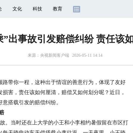
论
文化
科技
教育
乘”出事故引发赔偿纠纷 责任该
来源：
央视新闻客户端
2026-05-11 14:14
路带你一程，这种出于情谊的善意行为，体现了友好
发损害，责任该如何厘清，赔偿又如何划分呢？近日，
好意搭载引发的赔偿纠纷。
赔
事故。当时还在上大学的小王和小李相约暑假留在市区打
出每天骑电动车无偿搭载小李往返。一天夜里，小王骑