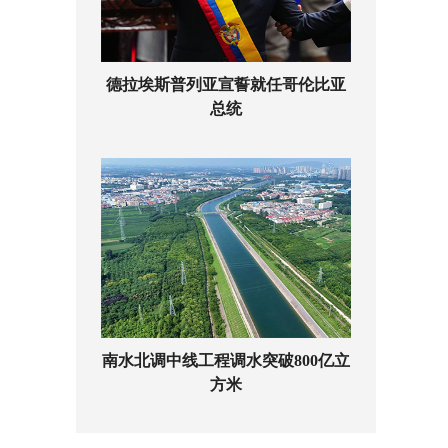
德拉埃斯普列亚宣誓就任哥伦比亚
总统
南水北调中线工程调水突破800亿立
方米