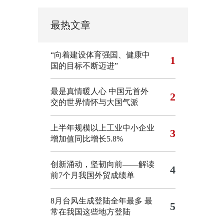
最热文章
“向着建设体育强国、健康中
1
国的目标不断迈进”
最是真情暖人心 中国元首外
2
交的世界情怀与大国气派
上半年规模以上工业中小企业
3
增加值同比增长5.8%
创新涌动，坚韧向前——解读
4
前7个月我国外贸成绩单
8月台风生成登陆全年最多 最
5
常在我国这些地方登陆