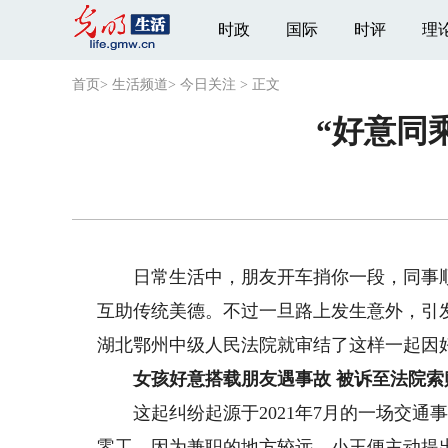
时政
国际
时评
理
首页
>
生活频道
>
今日关注
>
正文
“好意同
日常生活中，朋友开车捎你一段，同事顺
互助传统美德。不过一旦路上发生意外，引
湖北鄂州中级人民法院就审结了这样一起因
女孩好意搭载朋友遇事故 被诉至法院索
这起纠纷起源于2021年7月的一场交通
零工。因为兼职的地方较远，小王便主动提