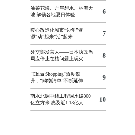
油菜花海、丹崖碧水、林海天
6
池 解锁各地夏日体验
暖心改造让城市“边角”资
7
源“动”起来“活”起来
外交部发言人——日本执政当
8
局应停止在核问题上玩火
“China Shopping”热度攀
9
升，“购物清单”不断延伸
南水北调中线工程调水破800
10
亿立方米 惠及近1.18亿人