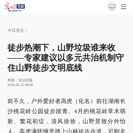
今日关注
>
徒步热潮下，山野垃圾谁来收
——专家建议以多元共治机制守
住山野徒步文明底线
来源：
法治日报
2026-05-12 08:40
前不久，户外爱好者高虎（化名）前往湖南长
沙桃花岭公园徒步踏青。4月的桃花岭草木萌
新、繁花初绽，清风徐徐，山野景致分外怡
人。高虎满怀惬意踏上山林徒步步道，可刚走