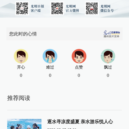
您此时的心情
开心
难过
点赞
飘过
0
0
0
0
推荐阅读
逐水寻凉度盛夏 亲水游乐悦人心