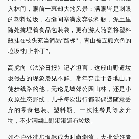
入林间，眼前一幕却大煞风景：满眼皆是刺眼
的塑料垃圾，石缝间塞满废弃饮料瓶，泥土里
随处掩埋着食品包装袋，更有游人随意将塑料
瓶挂在枝头充当简易“路标”，青山被五颜六色的
垃圾“打上补丁”。
高虎向《法治日报》记者坦言，这般山野遭垃
圾侵占的现象屡见不鲜。常年奔走于各地山野
徒步线路的他，无论是城郊公园山林，还是小
众原生态野线，几乎每次出行都能偶遇随意丢
弃的零食包装、塑料瓶、一次性餐具等废弃
物，不少清幽山野渐渐遍布垃圾。
如今户外徒步悄然成为时尚潮流，大批爱好者