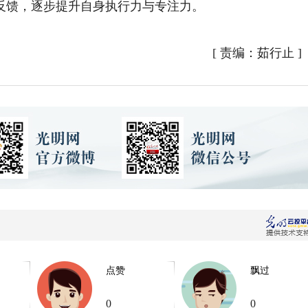
馈，逐步提升自身执行力与专注力。
[
责编：茹行止
]
点赞
飘过
0
0