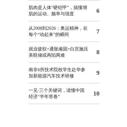
肌肉是人体“硬铠甲”，搞懂增
6
肌的运动、频率与强度
从2008到2026：奥运精神，在
7
每个“动起来”的瞬间
就业疲软+通胀顽固+白宫施压
8
美联储或再陷两难
南非6所技术院校学生赴华参
9
加新能源汽车技术研修
一见·三个关键词，读懂中国
10
经济“半年答卷”