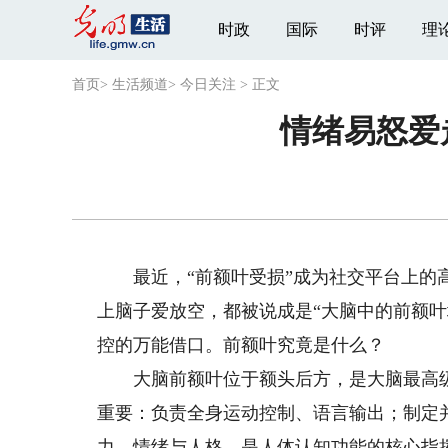
时政
国际
时评
理
首页
>
生活频道
>
今日关注
>
正文
情绪易怒爱
最近，“前额叶受损”成为社交平台上的高
上脑子爱放空，都被说成是“大脑中的前额
控的万能借口。前额叶究竟是什么？
大脑前额叶位于额头后方，是大脑最高级中
重要：负责全身运动控制、语言输出；制定
力、情绪与人格，是人体认知功能的核心指