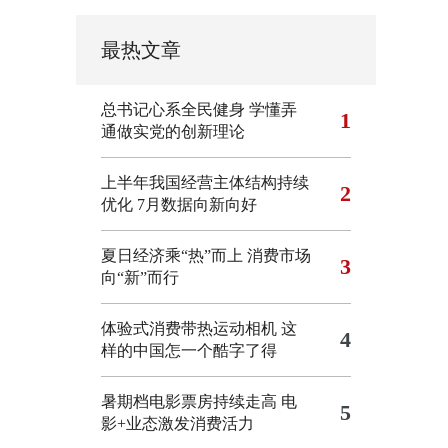
最热文章
总书记心系全民健身
学懂弄
1
通做实党的创新理论
上半年我国经营主体结构持续
2
优化
7月数据向新向好
夏日经济乘“热”而上 消费市场
3
向“新”而行
体验式消费带热运动相机
这
4
样的中国怎一个酷字了得
暑期档电影票房持续走高 电
5
影+业态激发消费活力