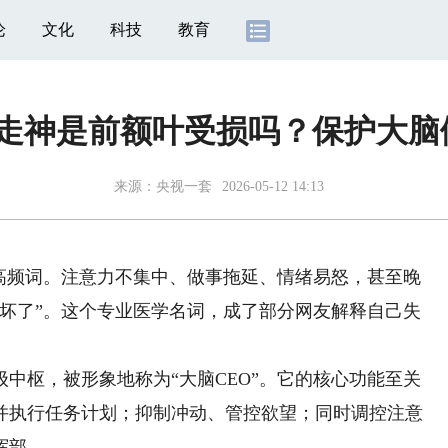
论
文化
科技
教育
走神是前额叶受损吗？保护大脑
来源：
央视一套
2026-05-12 14:13
频词。注意力不集中、做事拖延、情绪易怒，甚至晚
叶坏了”。这个专业医学名词，成了部分网友解释自己失
枢，被形象地称为“大脑CEO”。它的核心功能至关
并执行任务计划；抑制冲动、管控欲望；同时调控注意
挥部。