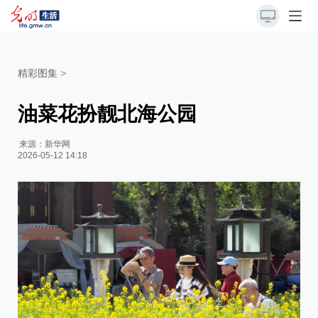
精彩图集
>
油菜花扮靓北海公园
来源：
新华网
2026-05-12 14:18
这
随
放
具