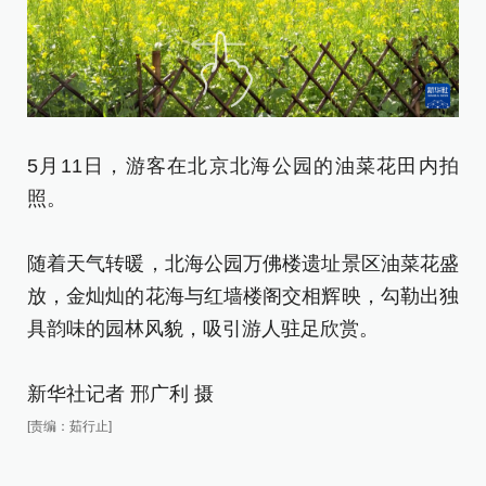
新
[责
5月11日，游客在北京北海公园的油菜花田内拍
照。
随着天气转暖，北海公园万佛楼遗址景区油菜花盛
放，金灿灿的花海与红墙楼阁交相辉映，勾勒出独
具韵味的园林风貌，吸引游人驻足欣赏。
新华社记者 邢广利 摄
[责编：茹行止]