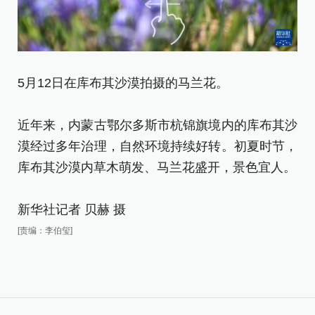
5
片
5月12日在库布其沙漠拍摄的马兰花。
近
近年来，内蒙古鄂尔多斯市杭锦旗境内的库布其沙
漠
漠经过多年治理，自然环境持续好转。初夏时节，
库
库布其沙漠内草木萌发、马兰花盛开，景色宜人。
新
新华社记者 贝赫 摄
[责
[责编：李伯玺]