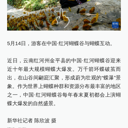
5月14日，游客在中国·红河蝴蝶谷与蝴蝶互动。
5
近日，云南红河州金平县的中国·红河蝴蝶谷迎来
近
近十年最大规模蝴蝶大爆发。万千箭环蝶破茧而
近
出，在山谷间翩跹汇聚，形成蔚为壮观的“蝶瀑”景
出
象。作为世界上蝴蝶种群和资源分布最丰富的地区
象
之一，中国·红河蝴蝶谷每年春末夏初都会上演蝴
之
蝶大爆发的自然盛景。
蝶
新华社记者 陈欣波 摄
新