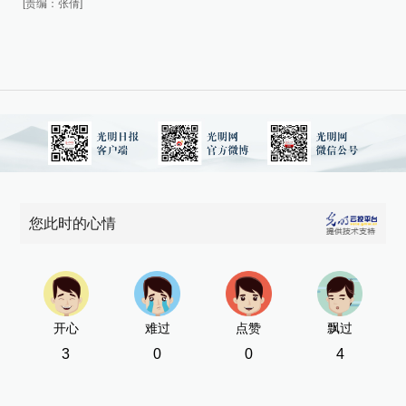
[责编：张倩]
[责
您此时的心情
开心
难过
点赞
飘过
3
0
0
4