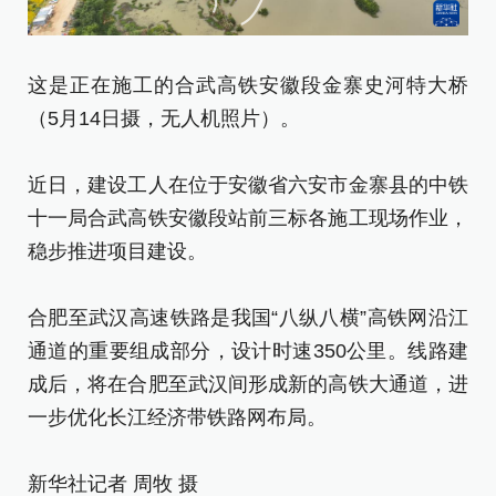
这是正在施工的合武高铁安徽段金寨史河特大桥
这
（5月14日摄，无人机照片）。
（
近日，建设工人在位于安徽省六安市金寨县的中铁
近
十一局合武高铁安徽段站前三标各施工现场作业，
十
稳步推进项目建设。
稳
合肥至武汉高速铁路是我国“八纵八横”高铁网沿江
合
通道的重要组成部分，设计时速350公里。线路建
通
成后，将在合肥至武汉间形成新的高铁大通道，进
成
一步优化长江经济带铁路网布局。
一
新华社记者 周牧 摄
新