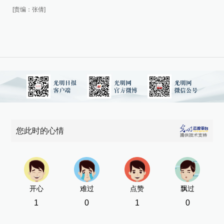
[责编：张倩]
[责
您此时的心情
开心
难过
点赞
飘过
1
0
1
0