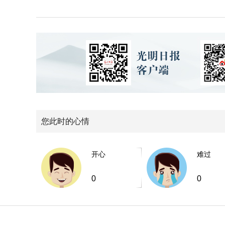
您此时的心情
开心
难过
0
0