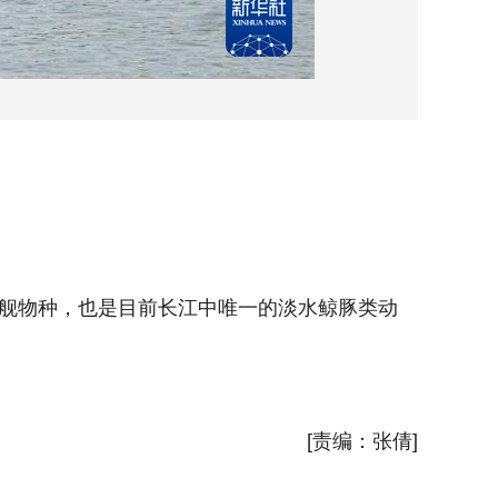
5月1
舰物种，也是目前长江中唯一的淡水鲸豚类动
近日，
物。
新华社
[责编：张倩]