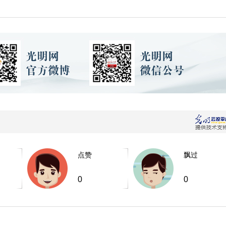
点赞
飘过
0
0