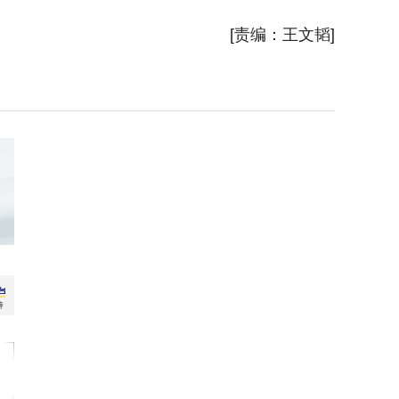
新华社
[责编：王文韬]