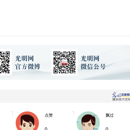
点赞
飘过
0
0