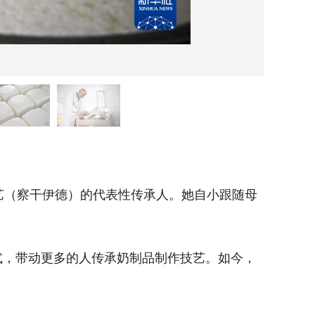
5月1
（察干伊德）的代表性传承人。她自小跟随母
今年6
亲学习奶
，带动更多的人传承奶制品制作技艺。如今，
作为察
陶高将现