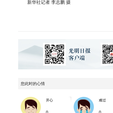
新华社记者 李志鹏 摄
您此时的心情
开心
难过
0
0