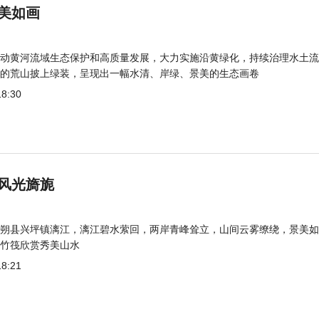
美如画
动黄河流域生态保护和高质量发展，大力实施沿黄绿化，持续治理水土流
的荒山披上绿装，呈现出一幅水清、岸绿、景美的生态画卷
18:30
风光旖旎
朔县兴坪镇漓江，漓江碧水萦回，两岸青峰耸立，山间云雾缭绕，景美如
竹筏欣赏秀美山水
18:21