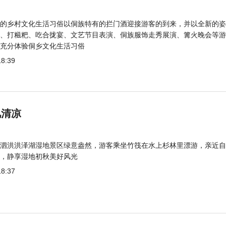
的乡村文化生活习俗以侗族特有的拦门酒迎接游客的到来，并以全新的姿
、打糍粑、吃合拢宴、文艺节目表演、侗族服饰走秀展演、篝火晚会等游
充分体验侗乡文化生活习俗
18:39
觅清凉
泗洪洪泽湖湿地景区绿意盎然，游客乘坐竹筏在水上杉林里漂游，亲近自
，静享湿地初秋美好风光
18:37