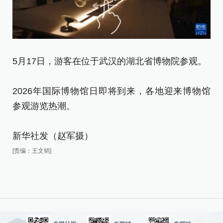
5
5月17日，游客在位于武汉的湖北省博物院参观。
观
2026年国际博物馆日即将到来，各地迎来博物馆
2
参观游览热潮。
参
新华社发（赵军摄）
新
[责编：王文韬]
[责