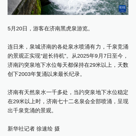
5
5月20日，游客在济南黑虎泉游览。
连
连日来，泉城济南的各处泉水喷涌有力，千泉竞涌
的
的景观正实现“超长待机”。从2025年9月7日至今，
济
济南趵突泉地下水位每天都保持在29米以上，天数
创
创下2003年复涌以来最长纪录。
济
济南有天然泉水一千多处，当趵突泉地下水位稳定
在
在29米以上时，济南七十二名泉会全部喷涌，呈现
出
出千泉竞涌的景观。
新
新华社记者 徐速绘 摄
[责