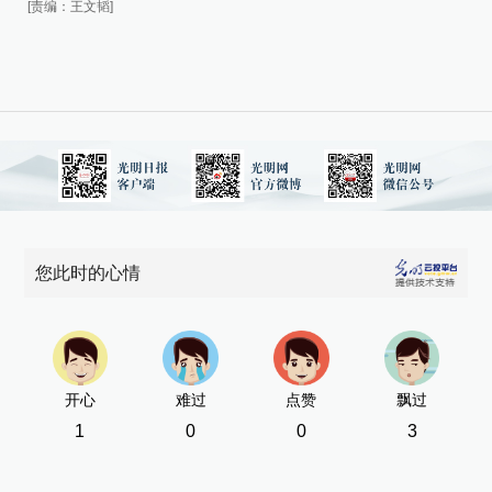
[责编：王文韬]
您此时的心情
开心
难过
点赞
飘过
1
0
0
3