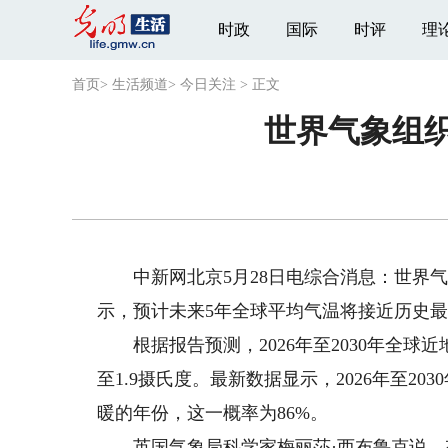
时政
国际
时评
理
首页
>
生活频道
>
今日关注
>
正文
世界气象组
中新网北京5月28日电综合消息：世界气
示，预计未来5年全球平均气温将接近历史
根据报告预测，2026年至2030年全球近地
至1.9摄氏度。最新数据显示，2026年至2
暖的年份，这一概率为86%。
英国气象局科学家梅丽莎·西布鲁克说，