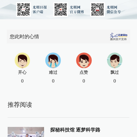
您此时的心情
开心
难过
点赞
飘过
0
0
0
0
推荐阅读
探秘科技馆 逐梦科学路