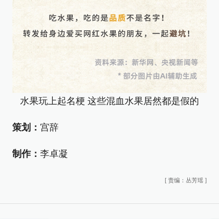
水果玩上起名梗 这些混血水果居然都是假的
策划：
宫辞
制作：
李卓凝
[
责编：丛芳瑶
]