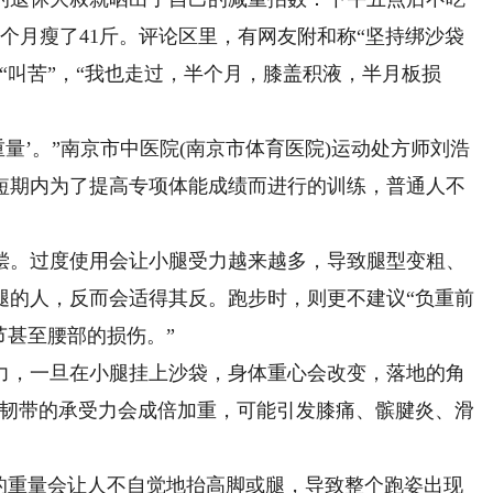
个月瘦了41斤。评论区里，有网友附和称“坚持绑沙袋
友“叫苦”，“我也走过，半个月，膝盖积液，半月板损
’。”南京市中医院(南京市体育医院)运动处方师刘浩
短期内为了提高专项体能成绩而进行的训练，普通人不
。过度使用会让小腿受力越来越多，导致腿型变粗、
腿的人，反而会适得其反。跑步时，则更不建议“负重前
节甚至腰部的损伤。”
，一旦在小腿挂上沙袋，身体重心会改变，落地的角
及韧带的承受力会成倍加重，可能引发膝痛、髌腱炎、滑
重量会让人不自觉地抬高脚或腿，导致整个跑姿出现