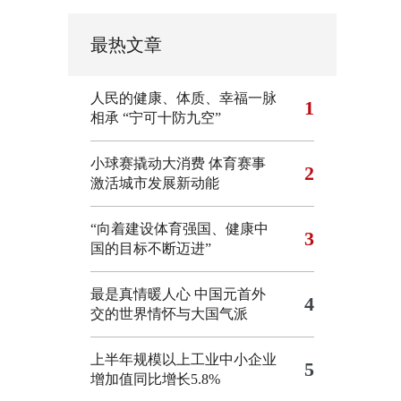
最热文章
人民的健康、体质、幸福一脉
1
相承
“宁可十防九空”
小球赛撬动大消费 体育赛事
2
激活城市发展新动能
“向着建设体育强国、健康中
3
国的目标不断迈进”
最是真情暖人心 中国元首外
4
交的世界情怀与大国气派
上半年规模以上工业中小企业
5
增加值同比增长5.8%