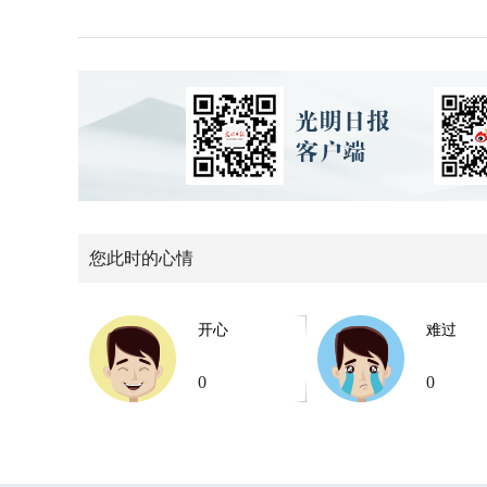
您此时的心情
开心
难过
0
0