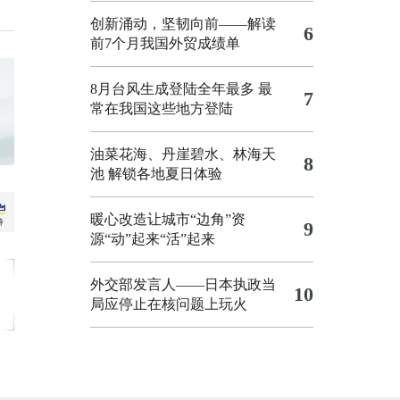
创新涌动，坚韧向前——解读
6
前7个月我国外贸成绩单
8月台风生成登陆全年最多 最
7
常在我国这些地方登陆
油菜花海、丹崖碧水、林海天
8
池 解锁各地夏日体验
暖心改造让城市“边角”资
9
源“动”起来“活”起来
外交部发言人——日本执政当
10
局应停止在核问题上玩火