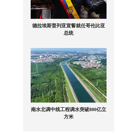
德拉埃斯普列亚宣誓就任哥伦比亚
总统
南水北调中线工程调水突破800亿立
方米