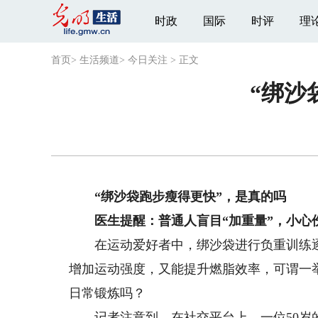
时政
国际
时评
理
首页
>
生活频道
>
今日关注
>
正文
“绑沙
“绑沙袋跑步瘦得更快”，是真的吗
医生提醒：普通人盲目“加重量”，小心
在运动爱好者中，绑沙袋进行负重训练逐
增加运动强度，又能提升燃脂效率，可谓一
日常锻炼吗？
记者注意到，在社交平台上，一位50岁的