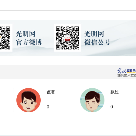
点赞
飘过
0
0