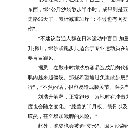
东西，绑4公斤沙袋散步半小时，成果则是五
走路96天了，累计减重31斤”；不过也有网
伤”。
“不建议普通人群在日常运动中盲目‘加重量
升指出，绑沙袋跑步只适合于专业运动员在
要盲目跟风。
据悉，在散步时绑沙袋容易造成肌肉代偿
肌肉越来越僵硬。那些希望通过负重散步瘦
行”，“不然的话，很容易造成膝关节、踝关
刘浩升解释，正常跑步，落地时有冲击力
度也会随之变化。“膝盖的半月板、髌骨以
膜炎，甚至增加崴脚的风险。”
此外，跑姿也会被迫“变形”。因为沙袋的