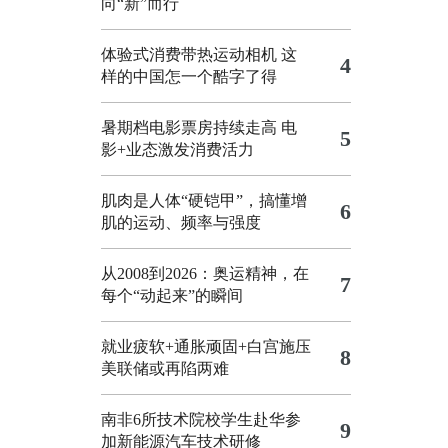
向“新”而行
体验式消费带热运动相机
这
4
样的中国怎一个酷字了得
暑期档电影票房持续走高 电
5
影+业态激发消费活力
肌肉是人体“硬铠甲”，搞懂增
6
肌的运动、频率与强度
从2008到2026：奥运精神，在
7
每个“动起来”的瞬间
就业疲软+通胀顽固+白宫施压
8
美联储或再陷两难
南非6所技术院校学生赴华参
9
加新能源汽车技术研修