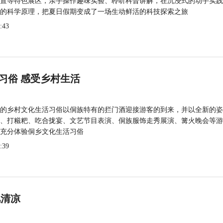
置等特色展区，亲手操作趣味实验、聆听科普讲解，在沉浸式的动手实践
的科学原理，把夏日假期变成了一场生动鲜活的科技探索之旅
:43
习俗 感受乡村生活
的乡村文化生活习俗以侗族特有的拦门酒迎接游客的到来，并以全新的姿
、打糍粑、吃合拢宴、文艺节目表演、侗族服饰走秀展演、篝火晚会等游
充分体验侗乡文化生活习俗
:39
觅清凉