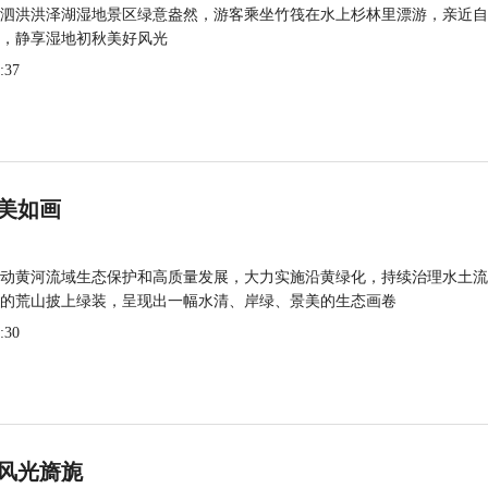
泗洪洪泽湖湿地景区绿意盎然，游客乘坐竹筏在水上杉林里漂游，亲近自
，静享湿地初秋美好风光
:37
美如画
动黄河流域生态保护和高质量发展，大力实施沿黄绿化，持续治理水土流
的荒山披上绿装，呈现出一幅水清、岸绿、景美的生态画卷
:30
风光旖旎