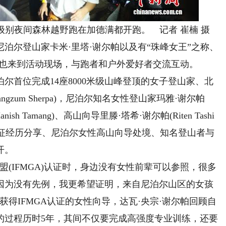
里级别夜间森林越野跑在加德满都开跑。 记者 崔楠 摄
尔登山家卡米·里塔·谢尔帕以及有“珠峰女王”之称、
帕也来到活动现场，与跑者和户外爱好者交流互动。
首位完成14座8000米级山峰登顶的女子登山家、北
ngzum Sherpa)，尼泊尔知名女性登山家玛雅·谢尔帕
ish Tamang)、高山向导里滕·塔希·谢尔帕(Riten Tashi
拔远征经历分享、尼泊尔女性高山向导处境、知名登山者与
开。
(IFMGA)认证时，身边没有女性前辈可以参照，很多
因为没有先例，我更希望证明，来自尼泊尔山区的女孩
得IFMGA认证的女性向导，达瓦·央宗·谢尔帕回顾自
的过程历时5年，其间不仅要完成高强度专业训练，还要