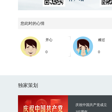
您此时的心情
开心
难过
0
0
独家策划
庆祝中国共产党成立
105周年