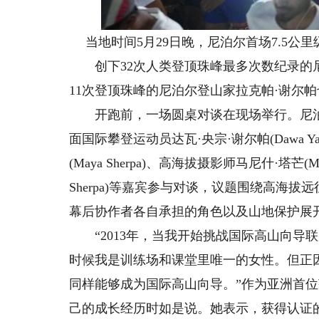
当地时间5月29日晚，尼泊尔首场7.5公
创下32次人类登顶珠峰最多次数纪录的尼泊
11次登顶珠峰的尼泊尔登山家拉克帕·谢尔
开跑前，一场圆桌对谈在现场举行。尼泊尔
面国际攀登运动员达瓦·央宗·谢尔帕(Dawa Ya
(Maya Sherpa)、高海拔摄影师马尼什·塔芒(Man
Sherpa)等嘉宾参与对谈，议题围绕高海
幕后协作者各自承担的角色以及山地保护展
“2013年，当我开始挑战国际高山向导联盟
时候我是训练场和课堂里唯一的女性。但正
同样能够成为国际高山向导。”作为亚洲首位获
己的成长经历时如是说。她表示，获得认证