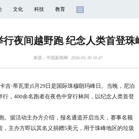
论
文化
科技
教育
举行夜间越野跑 纪念人类首登珠峰
来源：
中国新闻网
2026-05-30 10:47
卡吉·蒂瓦里)5月29日是国际珠穆朗玛峰日。当晚，尼泊
行，400余名跑者在夜色中穿行林间，以纪念人类首登
跑。据活动主办方介绍，报名通道开启当天，赛事名额
程，主办方即以其名义捐赠5美元，用于珠峰地区的垃圾