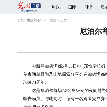
时政
国际
时评
理
首页
>
生活频道
>
今日关注
>
正文
尼泊尔
中新网加德满都5月30日电 (郑怡雯拉姆·
尔夜间越野跑及山地探索分享会在加德满都举
珠峰73周年。
这是尼泊尔首场7.5公里级别的夜间越野
即告满员。与此同时，每有一名跑者完成赛
清理与环境保护。