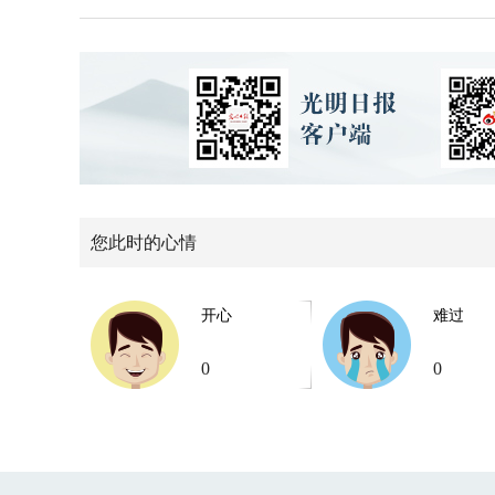
您此时的心情
开心
难过
0
0