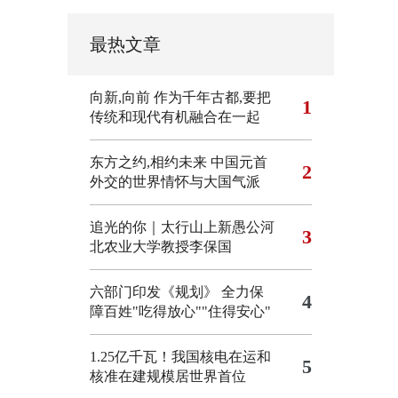
最热文章
向新,向前
作为千年古都,要把
1
传统和现代有机融合在一起
东方之约,相约未来 中国元首
2
外交的世界情怀与大国气派
追光的你｜太行山上新愚公河
3
北农业大学教授李保国
六部门印发《规划》 全力保
4
障百姓"吃得放心""住得安心"
1.25亿千瓦！我国核电在运和
5
核准在建规模居世界首位