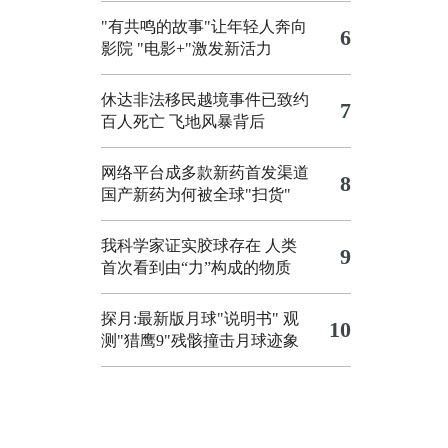
"有共鸣的故事"让年轻人奔向
6
影院
"电影+"激发新活力
休达非法移民越境事件已致约
7
百人死亡
飞地风暴背后
网络平台成多款新药首发渠道
8
国产新药为何被全球"扫货"
我科学家证实胶球存在 人类
9
首次看到由“力”构成的物质
探月:最新版月球"说明书"
观
10
测"猎鹰9"残骸撞击月球迹象