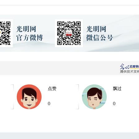
点赞
飘过
0
0