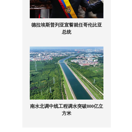
德拉埃斯普列亚宣誓就任哥伦比亚
总统
南水北调中线工程调水突破800亿立
方米