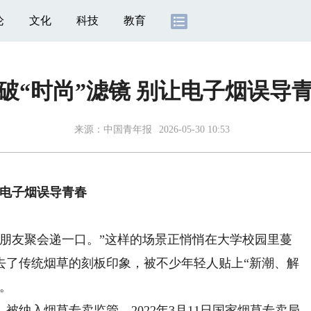
论
文化
科技
教育
破“时尚”滤镜 别让电子烟误导
来源：
中国青年报
2026-05-30 10:53
电子烟误导青春
友聚会递一口。”这样的场景正悄悄在大学校园里蔓
去了传统烟草的刻板印象，被不少年轻人贴上“新潮、解
。
入烟草专卖监管。2022年3月11日国家烟草专卖局