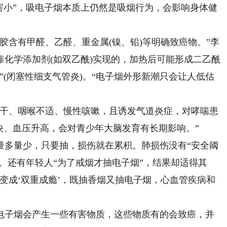
害小”，吸电子烟本质上仍然是吸烟行为，会影响身体健
含有甲醛、乙醛、重金属(镍、铅)等明确致癌物。”李
化学添加剂(如双乙酰)实现的，加热后可能形成二乙酰
”(闭塞性细支气管炎)。“电子烟外形新潮只会让人低估
干、咽喉不适、慢性咳嗽，且诱发气道炎症，对哮喘患
快、血压升高，会对青少年大脑发育有长期影响。”
多量少，只要抽，损伤就在累积。肺损伤没有“安全阈
损。还有年轻人“为了戒烟才抽电子烟”，结果却适得其
变成‘双重成瘾’，既抽香烟又抽电子烟，心血管疾病和
，电子烟会产生一些有害物质，这些物质有的会致癌，并