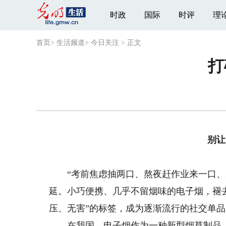
时政
国际
时评
理
首页
>
生活频道
>
今日关注
>
正文
打
别让
“考前焦虑抽两口、熬夜赶作业来一口、朋
延。小巧便携、几乎不留烟味的电子烟，褪
压、无害”的标签，成为逐渐流行的社交单品
在我国，电子烟作为一种新型烟草制品，被纳