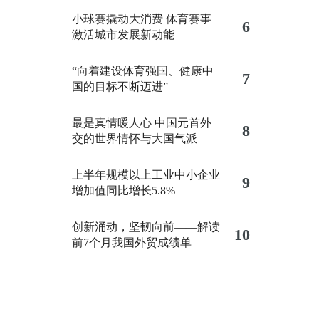
小球赛撬动大消费 体育赛事
6
激活城市发展新动能
“向着建设体育强国、健康中
7
国的目标不断迈进”
最是真情暖人心 中国元首外
8
交的世界情怀与大国气派
上半年规模以上工业中小企业
9
增加值同比增长5.8%
创新涌动，坚韧向前——解读
10
前7个月我国外贸成绩单