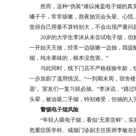
然而，这种“伪装”难以掩盖电子烟的真实
嗓子干，常常咳嗽，熬夜抽完会头晕、心慌
觉得自己用量不算特别大，不会出现严重问
20岁的大学生李沐从未尝试电子烟，但她
一开始天天抽，经常一边咳嗽一边抽，我提
烟，纯水果味的，根本没危害。”
与此同时，线下门店不严格核验年龄，线
一步加剧了滥用情况。“一到期末周，宿舍楼
器’。室友们一复习就必抽。”李沐说，“路
头晕，被迫吸二手烟，特别难受，但抽的人
警惕电子烟风险
“年轻人吸电子烟，看似‘无害尝鲜’，实
危重症医学科、戒烟门诊副主任医师李敏在接