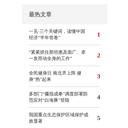
最热文章
一见·三个关键词，读懂中国
1
经济“半年答卷”
“紧紧抓住那些惠及面广、牵
2
一发而动全身的工作”
全民健身日 南北齐上阵 健
3
身“热”起来
多部门“攥指成拳”调度部署防
4
范应对“白海豚”登陆
我国重点生态保护区域保护成
5
效显著