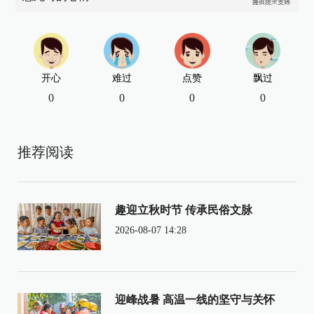
开心
难过
点赞
飘过
0
0
0
0
推荐阅读
趣迎立秋时节 传承民俗文脉
2026-08-07 14:28
迎峰战暑 高温一线的坚守与关怀