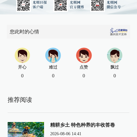
您此时的心情
开心
难过
点赞
飘过
0
0
0
0
推荐阅读
精耕乡土 特色种养的丰收答卷
2026-08-06 14:41